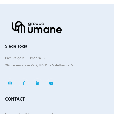
Siège social
Parc Valgora – L’Impérial B
199 rue Ambroise Paré, 83160 La Valette-du-Var
CONTACT