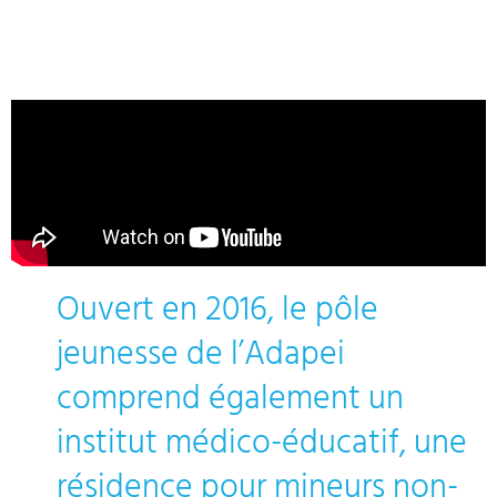
Ouvert en 2016, le pôle
jeunesse de l’Adapei
comprend également un
institut médico-éducatif, une
résidence pour mineurs non-