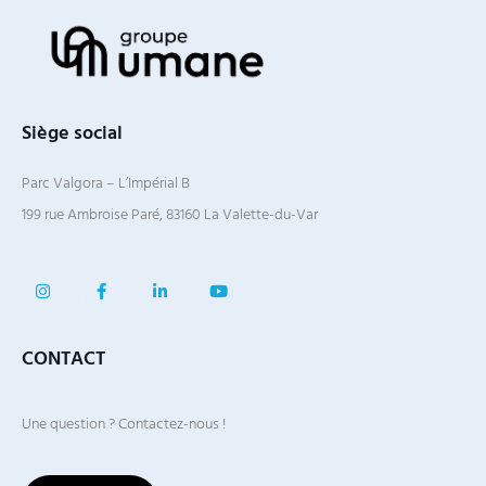
Siège social
Parc Valgora – L’Impérial B
199 rue Ambroise Paré, 83160 La Valette-du-Var
CONTACT
Une question ? Contactez-nous !