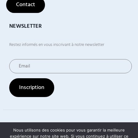
Contact
NEWSLETTER
Restez informés en vous inscrivant à notre newsletter
© 2026 Groupe Umane (anciennement Adapei Var Méditerranée). Tous
Nous utilisons des cookies pour vous garantir la meilleure
droits réservés
expérience sur notre site web. Si vous continuez à utiliser ce