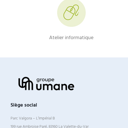
Atelier informatique
Siège social
Parc Valgora – L’Impérial B
199 rue Ambroise Paré, 83160 La Valette-du-Var