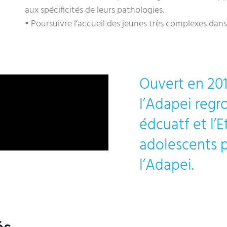
aux spécificités de leurs pathologies.
• Poursuivre l’accueil des jeunes très complexes dan
Ouvert en 201
l’Adapei regr
édcuatf et l’
adolescents 
l’Adapei.